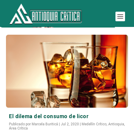
Etiqueta:
cosumo de licor
El dilema del consumo de licor
Publicado por
Marcela Buriticá
|
Jul 2, 2020
|
Medellín Crítico
,
Antioquia
,
Área Crítica