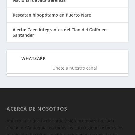
Nacional de Alta Gerencia
Rescatan hipopótamo en Puerto Nare
Alerta: Caen integrantes del Clan del Golfo en
Santander
WHATSAPP
Únete a nuestro canal
ACERCA DE NOSOTROS
Antioquia crítica tiene como visión promover en cada
rincón de Antioquia, en todos las sub regiones y todos los
municipios la cultura política y ciudadana y resaltar las