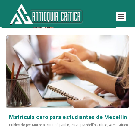
Etiqueta:
cero
Matrícula cero para estudiantes de Medellín
Publicado por
Marcela Buriticá
|
Jul 6, 2020
|
Medellín Crítico
,
Área Crítica