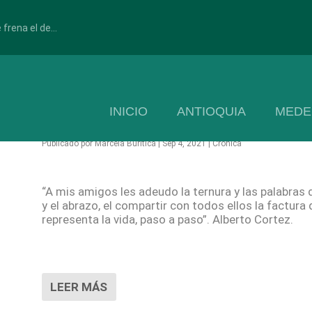
frena el de...
INICIO
ANTIOQUIA
MEDE
A mis amigos les adeudo…
Publicado por
Marcela Buriticá
|
Sep 4, 2021
|
Crónica
“A mis amigos les adeudo la ternura y las palabras 
y el abrazo, el compartir con todos ellos la factura
representa la vida, paso a paso”. Alberto Cortez.
LEER MÁS