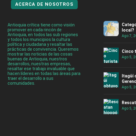
ACERCA DE NOSOTROS
Catego
Antioquia crítica tiene como visión
promover en cada rincón de
local?
Antioquia, en todos las sub regiones
Ago 7, 
y todos los municipios la cultura
política y ciudadana y resaltar las
prácticas de convivencia. Queremos
Cinco 
mostrar las noticias de las cosas
Ago 5, 
buenas de Antioquia, nuestros
desarrollos, nuestras empresas,
resaltar ese trabajo invaluable que
hacen líderes en todas las áreas para
Itagüí
traer el desarrollo a sus
Gerenc
comunidades.
Ago 5, 
Rescat
Ago 5, 