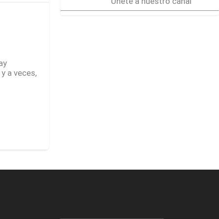
Únete a nuestro canal
ay
y a veces,