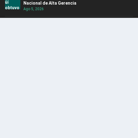
Nacional de Alta Gerencia
Ago 5, 2026
Rescatan hipopótamo en Puerto Nare
Ago 5, 2026
ENCUENTRA CONTENIDO