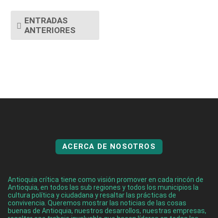
ENTRADAS
ANTERIORES
ACERCA DE NOSOTROS
Antioquia crítica tiene como visión promover en cada rincón de
Antioquia, en todos las sub regiones y todos los municipios la
cultura política y ciudadana y resaltar las prácticas de
convivencia. Queremos mostrar las noticias de las cosas
buenas de Antioquia, nuestros desarrollos, nuestras empresas,