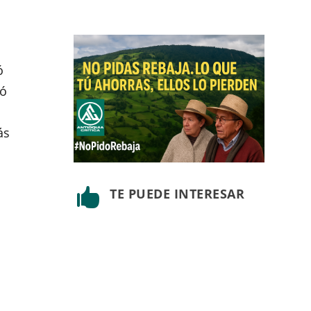
ó
ró
ás
o
TE PUEDE INTERESAR
