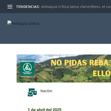
TENDENCIAS:
Antioquia Crítica lanza «ServirBien», el cu

Nación
1 de abril del 2025