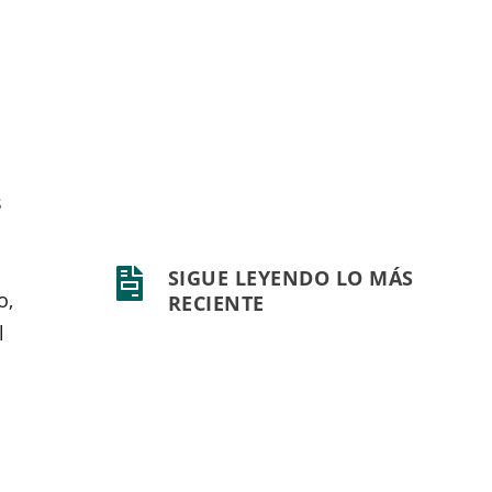
o
s
SIGUE LEYENDO LO MÁS

o,
RECIENTE
l