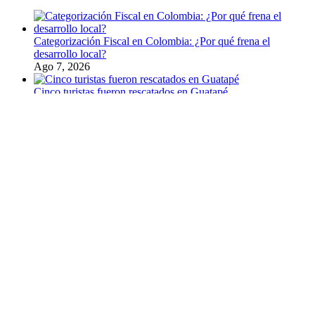
Categorización Fiscal en Colombia: ¿Por qué frena el
desarrollo local?
Ago 7, 2026
Cinco turistas fueron rescatados en Guatapé
Ago 5, 2026
Itagüí obtuvo por tercer año consecutivo el Premio Nacional
de Alta Gerencia
Ago 5, 2026
Rescatan hipopótamo en Puerto Nare
Ago 5, 2026
Encuentra contenido
Área Crítica
Bajo Cauca