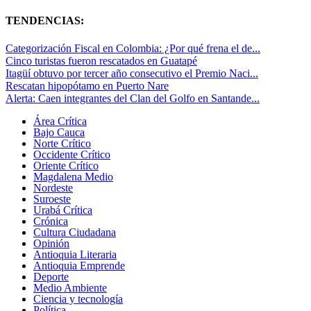
TENDENCIAS:
Categorización Fiscal en Colombia: ¿Por qué frena el de...
Cinco turistas fueron rescatados en Guatapé
Itagüí obtuvo por tercer año consecutivo el Premio Naci...
Rescatan hipopótamo en Puerto Nare
Alerta: Caen integrantes del Clan del Golfo en Santande...
Área Crítica
Bajo Cauca
Norte Crítico
Occidente Crítico
Oriente Crítico
Magdalena Medio
Nordeste
Suroeste
Urabá Crítica
Crónica
Cultura Ciudadana
Opinión
Antioquia Literaria
Antioquia Emprende
Deporte
Medio Ambiente
Ciencia y tecnología
Política