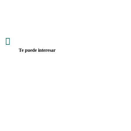

Te puede interesar
Expertos impulsan recuperar la escritura a mano en las aulas y
proponen equilibrar el uso de tecnologías en la educación