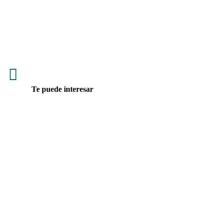

Te puede interesar
Yamaha, Ringo y Rolombian Travel recorrerán Colombia
entregando alimento, voluntariado y esperanza a perros
rescatados durante 90 días solidarios