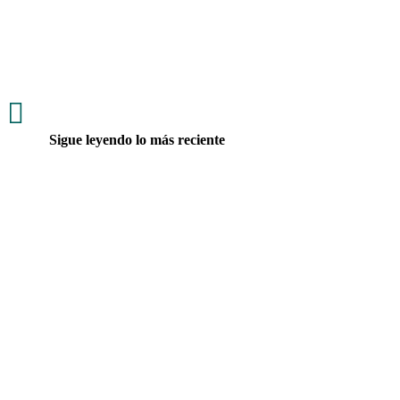
Equipo de De la Espriella reabre el debate sobre Petro
mientras juristas recuerdan que la extradición depende de
requisitos legales

Sigue leyendo lo más reciente
¿Acabas de ingresar al Estado? Un error por desconocimiento
puede salir muy caro. Conoce la capacitación que busca
evitarlo.