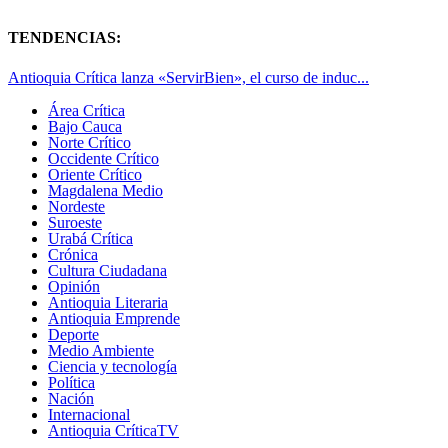
TENDENCIAS:
Antioquia Crítica lanza «ServirBien», el curso de induc...
Área Crítica
Bajo Cauca
Norte Crítico
Occidente Crítico
Oriente Crítico
Magdalena Medio
Nordeste
Suroeste
Urabá Crítica
Crónica
Cultura Ciudadana
Opinión
Antioquia Literaria
Antioquia Emprende
Deporte
Medio Ambiente
Ciencia y tecnología
Política
Nación
Internacional
Antioquia CríticaTV