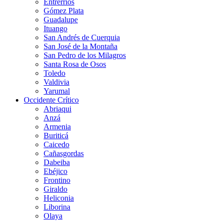
Entrerríos
Gómez Plata
Guadalupe
Ituango
San Andrés de Cuerquia
San José de la Montaña
San Pedro de los Milagros
Santa Rosa de Osos
Toledo
Valdivia
Yarumal
Occidente Crítico
Abriaqui
Anzá
Armenia
Buriticá
Caicedo
Cañasgordas
Dabeiba
Ebéjico
Frontino
Giraldo
Heliconia
Liborina
Olaya