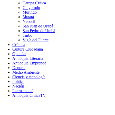
Carepa Crítica
Chigorodó
Murindó
Mutatá
Necoclí
San Juan de Urabá
San Pedro de Urabá
Turbo
Vigía del Fuerte
Crónica
Cultura Ciudadana
Opinión
Antioquia Literaria
Antioquia Emprende
Deporte
Medio Ambiente
Ciencia y tecnología
Política
Nación
Internacional
Antioquia CríticaTV