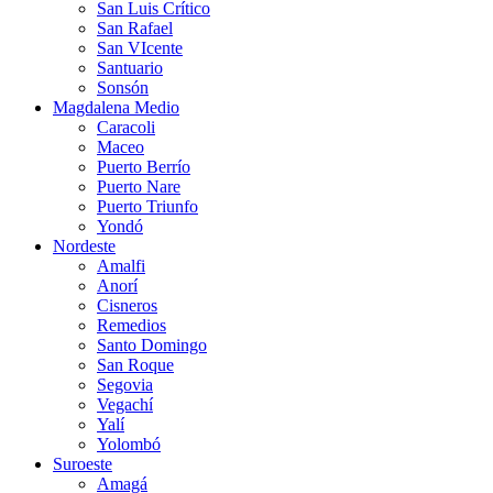
San Luis Crítico
San Rafael
San VIcente
Santuario
Sonsón
Magdalena Medio
Caracoli
Maceo
Puerto Berrío
Puerto Nare
Puerto Triunfo
Yondó
Nordeste
Amalfi
Anorí
Cisneros
Remedios
Santo Domingo
San Roque
Segovia
Vegachí
Yalí
Yolombó
Suroeste
Amagá