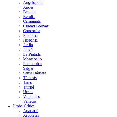
Angelópolis
Andes
Betania
Betulia
Caramanta
Ciudad Bolívar
Concordia
Fredonia
Hispania
Jardín
Jericó
La Pintada
Montebello
Pueblorrico
Salgar
Santa Bárbara
Támesis
Tarso
Titiribí
Urrao
Valparaiso
Venecia
Urabá Crítica
Apartadó
Arboletes