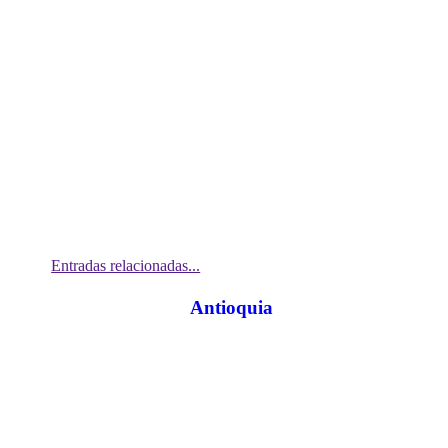
captura de tres integrantes de su subestructura en Santander.
Entradas relacionadas...
Antioquia