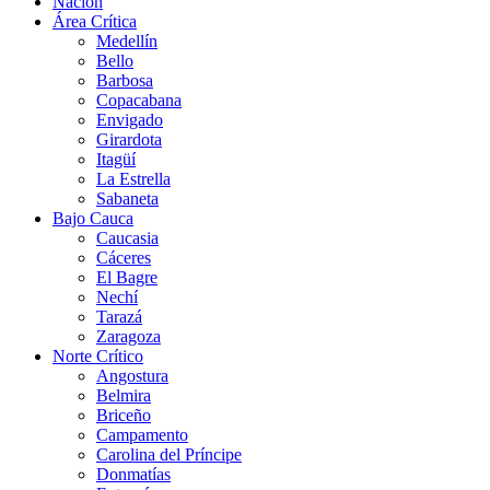
Nación
Área Crítica
Medellín
Bello
Barbosa
Copacabana
Envigado
Girardota
Itagüí
La Estrella
Sabaneta
Bajo Cauca
Caucasia
Cáceres
El Bagre
Nechí
Tarazá
Zaragoza
Norte Crítico
Angostura
Belmira
Briceño
Campamento
Carolina del Príncipe
Donmatías