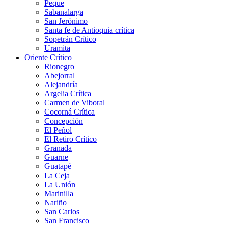
Peque
Sabanalarga
San Jerónimo
Santa fe de Antioquia crítica
Sopetrán Crítico
Uramita
Oriente Crítico
Rionegro
Abejorral
Alejandría
Argelia Crítica
Carmen de Viboral
Cocorná Crítica
Concepción
El Peñol
El Retiro Crítico
Granada
Guarne
Guatapé
La Ceja
La Unión
Marinilla
Nariño
San Carlos
San Francisco