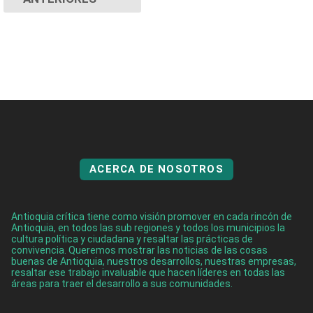
ACERCA DE NOSOTROS
Antioquia crítica tiene como visión promover en cada rincón de
Antioquia, en todos las sub regiones y todos los municipios la
cultura política y ciudadana y resaltar las prácticas de
convivencia. Queremos mostrar las noticias de las cosas
buenas de Antioquia, nuestros desarrollos, nuestras empresas,
resaltar ese trabajo invaluable que hacen líderes en todas las
áreas para traer el desarrollo a sus comunidades.