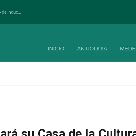
 de induc...
INICIO
ANTIOQUIA
MEDE
rará su Casa de la Cultur