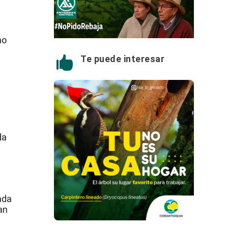
mo
Te puede interesar

da
ada
an