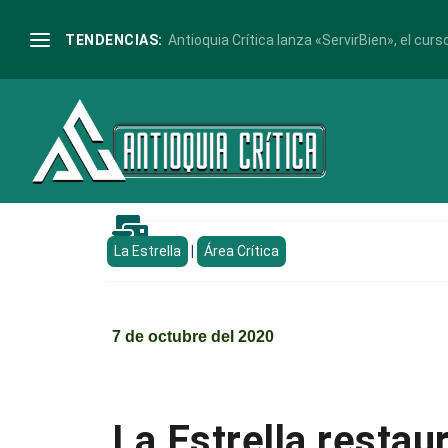
TENDENCIAS:
Antioquia Crítica lanza «ServirBien», el curso

La Estrella
|
Área Crítica
7 de octubre del 2020
La Estrella restau