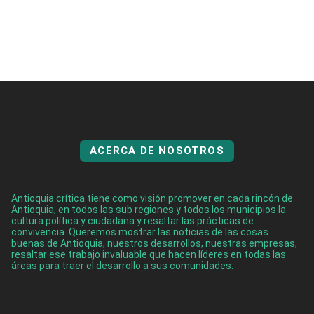
ACERCA DE NOSOTROS
Antioquia crítica tiene como visión promover en cada rincón de
Antioquia, en todos las sub regiones y todos los municipios la
cultura política y ciudadana y resaltar las prácticas de
convivencia. Queremos mostrar las noticias de las cosas
buenas de Antioquia, nuestros desarrollos, nuestras empresas,
resaltar ese trabajo invaluable que hacen líderes en todas las
áreas para traer el desarrollo a sus comunidades.