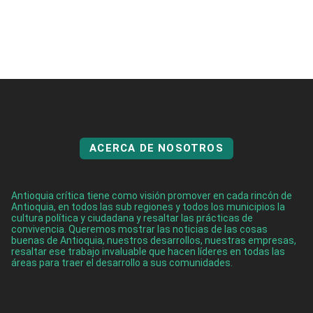
ACERCA DE NOSOTROS
Antioquia crítica tiene como visión promover en cada rincón de
Antioquia, en todos las sub regiones y todos los municipios la
cultura política y ciudadana y resaltar las prácticas de
convivencia. Queremos mostrar las noticias de las cosas
buenas de Antioquia, nuestros desarrollos, nuestras empresas,
resaltar ese trabajo invaluable que hacen líderes en todas las
áreas para traer el desarrollo a sus comunidades.