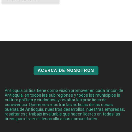
ACERCA DE NOSOTROS
Antioquia crítica tiene como visión promover en cada rincón de
Antioquia, en todos las sub regiones y todos los municipios la
cultura política y ciudadana y resaltar las prácticas de
convivencia. Queremos mostrar las noticias de las cosas
buenas de Antioquia, nuestros desarrollos, nuestras empresas,
resaltar ese trabajo invaluable que hacen líderes en todas las
áreas para traer el desarrollo a sus comunidades.