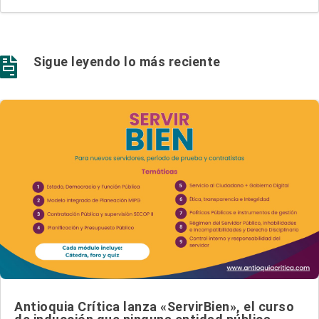
Sigue leyendo lo más reciente

Antioquia Crítica lanza «ServirBien», el curso