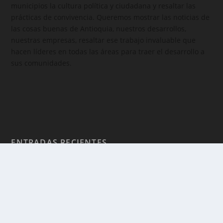
municipios la cultura política y ciudadana y resaltar las
prácticas de convivencia. Queremos mostrar las noticias de
las cosas buenas de Antioquia, nuestros desarrollos,
nuestras empresas, resaltar ese trabajo invaluable que
hacen líderes en todas las áreas para traer el desarrollo a
sus comunidades.
ENTRADAS RECIENTES
Cinco turistas fueron rescatados en Guatapé
Ago 5, 2026
Itagüí obtuvo por tercer año consecutivo el
Premio Nacional de Alta Gerencia
Ago 5, 2026