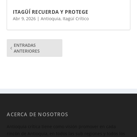
ITAGÜÍ RECUERDA Y PROTEGE
Abr 9, 2026
|
Antioquia
,
Itagüí Crítico
ENTRADAS
ANTERIORES
ACERCA DE NOSOTROS
Antioquia crítica tiene como visión promover en cada
rincón de Antioquia, en todos las sub regiones y todos los