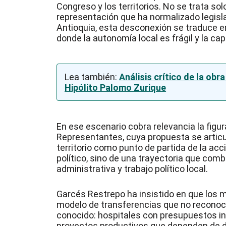
Congreso y los territorios. No se trata so
representación que ha normalizado legisla
Antioquia, esta desconexión se traduce e
donde la autonomía local es frágil y la ca
Lea también:
Análisis crítico de la obr
Hipólito Palomo Zurique
En ese escenario cobra relevancia la figu
Representantes, cuya propuesta se articul
territorio como punto de partida de la acc
político, sino de una trayectoria que comb
administrativa y trabajo político local.
Garcés Restrepo ha insistido en que los m
modelo de transferencias que no reconoce 
conocido: hospitales con presupuestos ins
proyectos productivos que dependen de d