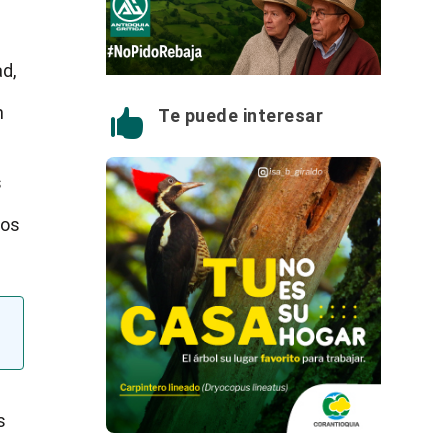
d,
n
Te puede interesar

s
sos
s