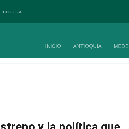
frena el de...
INICIO
ANTIOQUIA
MEDE
trepo y la política que