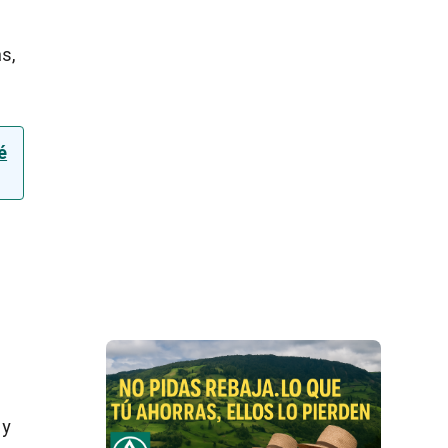
s,
é
e
l
 y