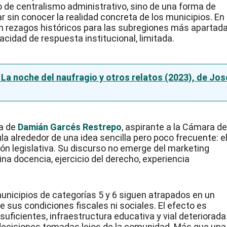
lo de centralismo administrativo, sino de una forma de
r sin conocer la realidad concreta de los municipios. En
n rezagos históricos para las subregiones más apartada
pacidad de respuesta institucional, limitada.
a La noche del naufragio y otros relatos (2023), de Jos
ra de
Damián Garcés Restrepo
, aspirante a la Cámara d
a alrededor de una idea sencilla pero poco frecuente: e
ión legislativa. Su discurso no emerge del marketing
ina docencia, ejercicio del derecho, experiencia
unicipios de categorías 5 y 6 siguen atrapados en un
sus condiciones fiscales ni sociales. El efecto es
uficientes, infraestructura educativa y vial deteriorada
ecisiones tomadas lejos de la comunidad. Más que una