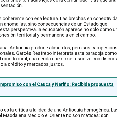
resentación.
es coherente con esa lectura. Las brechas en conectivida
on anomalías, sino consecuencias de un Estado que
de esta perspectiva, la educación aparece no solo como u
hesión territorial y permanencia en el campo.
ina. Antioquia produce alimentos, pero sus campesino
ionales. Garcés Restrepo interpreta esta paradoja como
l mundo rural, una deuda que no se resuelve con discur
so a crédito y mercados justos.
ompromiso con el Cauca y Nariño: Recibida propuesta
 es la crítica a la idea de una Antioquia homogénea. La
, el Magdalena Medio o el Oriente no son matices: son