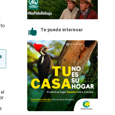
s
ito
Te puede interesar

a
 el
or
s