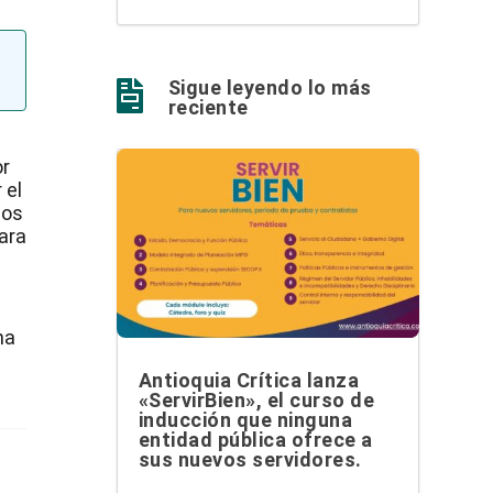
Sigue leyendo lo más

reciente
or
 el
los
ara
na
Antioquia Crítica lanza
«ServirBien», el curso de
inducción que ninguna
entidad pública ofrece a
sus nuevos servidores.