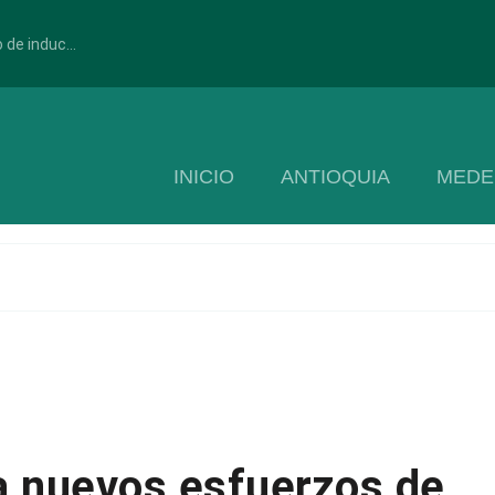
 de induc...
INICIO
ANTIOQUIA
MEDE
ra nuevos esfuerzos de