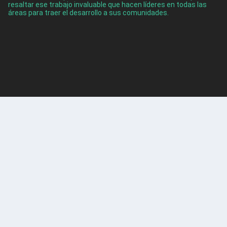
resaltar ese trabajo invaluable que hacen líderes en todas las
áreas para traer el desarrollo a sus comunidades.
ENTRADAS RECIENTES
Categorización Fiscal en Colombia: ¿Por qué frena el
desarrollo local?
Ago 7, 2026
Cinco turistas fueron rescatados en Guatapé
Ago 5, 2026
Itagüí obtuvo por tercer año consecutivo el Premio