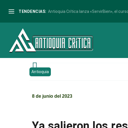
TENDENCIAS:
Antioquia Crítica lanza «ServirBien», el curso

Antioquia
8 de junio del 2023
Ya salieron los re