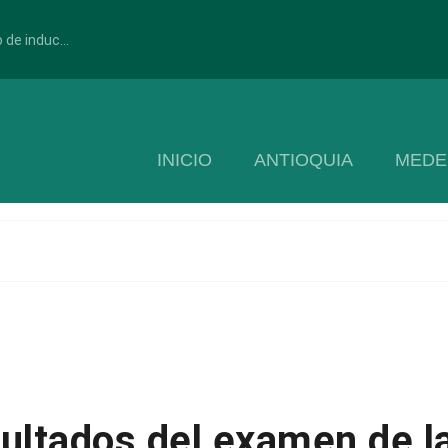
 de induc...
INICIO
ANTIOQUIA
MEDE
sultados del examen de l