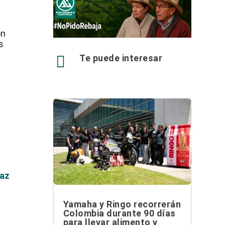
on
s

Te puede interesar
paz
Yamaha y Ringo recorrerán
Colombia durante 90 días
para llevar alimento y