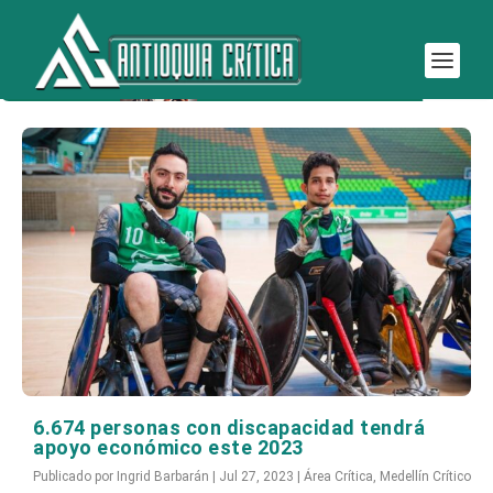
Etiqueta:
discapacidad
6.674 personas con discapacidad tendrá
apoyo económico este 2023
Publicado por
Ingrid Barbarán
|
Jul 27, 2023
|
Área Crítica
,
Medellín Crítico