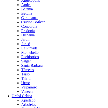
Angelópolis
Andes
Betania
Betulia
Caramanta
Ciudad Bolívar
Concordia
Fredonia
Hispania
Jardín
Jericó
La Pintada
Montebello
Pueblorrico
Salgar
Santa Bárbara
Támesis
Tarso
Titiribí
Urrao
Valparaiso
Venecia
Urabá Crítica
Apartadó
Arboletes