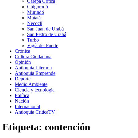
Carepa Crítica
Chigorodó
Murindó
Mutatá
Necoclí
San Juan de Urabá
San Pedro de Urabá
Turbo
Vigía del Fuerte
Crónica
Cultura Ciudadana
Opinión
Antioquia Literaria
Antioquia Emprende
Deporte
Medio Ambiente
Ciencia y tecnología
Política
Nación
Internacional
Antioquia CríticaTV
Etiqueta:
contención