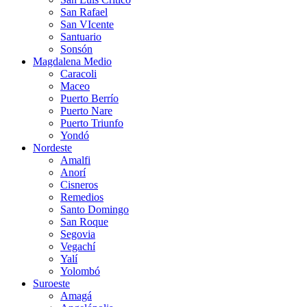
San Rafael
San VIcente
Santuario
Sonsón
Magdalena Medio
Caracoli
Maceo
Puerto Berrío
Puerto Nare
Puerto Triunfo
Yondó
Nordeste
Amalfi
Anorí
Cisneros
Remedios
Santo Domingo
San Roque
Segovia
Vegachí
Yalí
Yolombó
Suroeste
Amagá