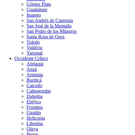
Gómez Plata
Guadalupe
Ituango
San Andrés de Cuerquia
San José de la Montaña
San Pedro de los Milagros
Santa Rosa de Osos
Toledo
Valdivia
Yarumal
Occidente Crítico
Abriaqui
Anzá
Armenia
Buriticá
Caicedo
Cañasgordas
Dabeiba
Ebéjico
Frontino
Giraldo
Heliconia
Liborina
Olaya
Peque