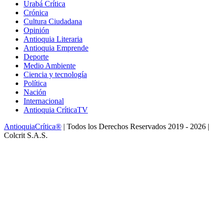
Urabá Crítica
Crónica
Cultura Ciudadana
Opinión
Antioquia Literaria
Antioquia Emprende
Deporte
Medio Ambiente
Ciencia y tecnología
Política
Nación
Internacional
Antioquia CríticaTV
AntioquiaCrítica®
| Todos los Derechos Reservados 2019 - 2026 |
Colcrit S.A.S.