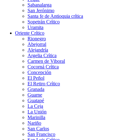
Sabanalarga
San Jerónimo
Santa fe de Antioquia crítica
Sopetrán Crítico
Uramita
Oriente Crítico
Rionegro
Abejorral
Alejandría
Argelia Crítica
Carmen de Viboral
Cocorná Crítica
Concepción
El Peñol
El Retiro Crítico
Granada
Guarne
Guatapé
La Ceja
La Unión
Marinilla
Nariño
San Carlos
San Francisco
San Luis Crítico