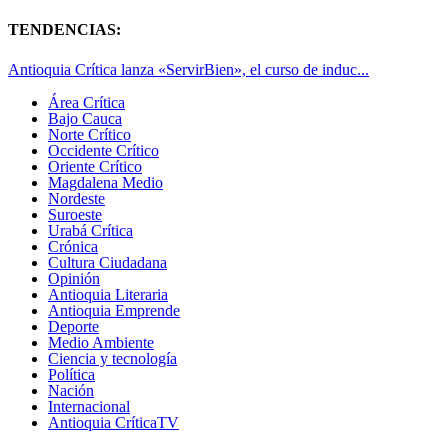
TENDENCIAS:
Antioquia Crítica lanza «ServirBien», el curso de induc...
Área Crítica
Bajo Cauca
Norte Crítico
Occidente Crítico
Oriente Crítico
Magdalena Medio
Nordeste
Suroeste
Urabá Crítica
Crónica
Cultura Ciudadana
Opinión
Antioquia Literaria
Antioquia Emprende
Deporte
Medio Ambiente
Ciencia y tecnología
Política
Nación
Internacional
Antioquia CríticaTV