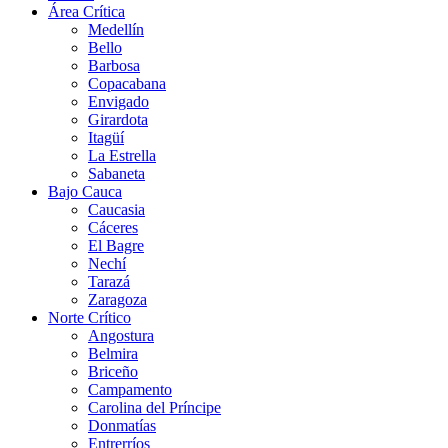
Área Crítica
Medellín
Bello
Barbosa
Copacabana
Envigado
Girardota
Itagüí
La Estrella
Sabaneta
Bajo Cauca
Caucasia
Cáceres
El Bagre
Nechí
Tarazá
Zaragoza
Norte Crítico
Angostura
Belmira
Briceño
Campamento
Carolina del Príncipe
Donmatías
Entrerríos