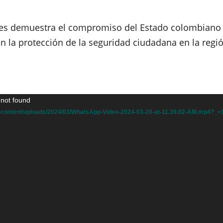
des demuestra el compromiso del Estado colombiano
en la protección de la seguridad ciudadana en la regi
 not found
wp-content/uploads/2024/03/WhatsApp-Video-2024-03-20-at-11.39.02-AM.mp4?_=