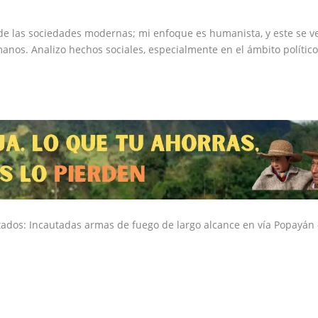
de las sociedades modernas; mi enfoque es humanista, y este se v
nos. Analizo hechos sociales, especialmente en el ámbito político
tados: Incautadas armas de fuego de largo alcance en vía Popayán 