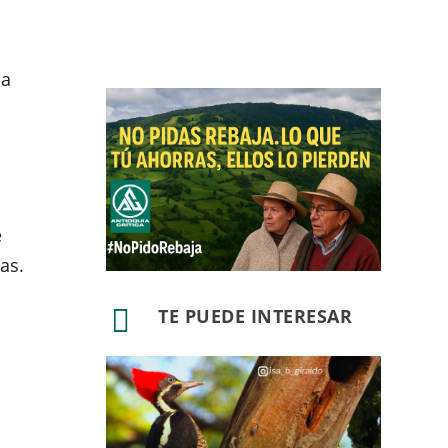
la
e
as.

TE PUEDE INTERESAR
l