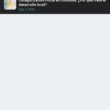
Categorización Fiscal en Colombia: ¿Por qué frena el
desarrollo local?
Ago 7, 2026
Cinco turistas fueron rescatados en Guatapé
Ago 5, 2026
Itagüí obtuvo por tercer año consecutivo el Premio
Nacional de Alta Gerencia
Ago 5, 2026
Rescatan hipopótamo en Puerto Nare
Ago 5, 2026