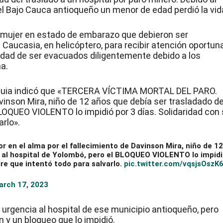
l Bajo Cauca antioqueño un menor de edad perdió la vid
 mujer en estado de embarazo que debieron ser
 Caucasia, en helicóptero, para recibir atención oportun
ilidad de ser evacuados diligentemente debido a los
a.
ioquia indicó que «TERCERA VÍCTIMA MORTAL DEL PARO.
avinson Mira, niño de 12 años que debía ser trasladado d
BLOQUEO VIOLENTO lo impidió por 3 días. Solidaridad con
arlo».
n el alma por el fallecimiento de Davinson Mira, niño de 1
a al hospital de Yolombó, pero el BLOQUEO VIOLENTO lo impid
dre que intentó todo para salvarlo.
pic.twitter.com/vqsjsOszK
arch 17, 2023
 urgencia al hospital de ese municipio antioqueño, pero
 y un bloqueo que lo impidió.