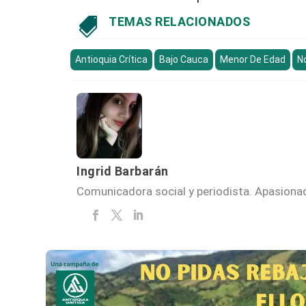
TEMAS RELACIONADOS

Antioquia Crítica
Bajo Cauca
Menor De Edad
N
Ingrid Barbarán
Comunicadora social y periodista. Apasionada