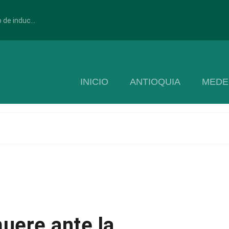
 de induc...
INICIO
ANTIOQUIA
MEDE
uere ante la