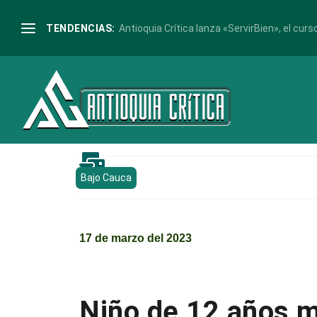
TENDENCIAS:
Antioquia Crítica lanza «ServirBien», el curso

Bajo Cauca
17 de marzo del 2023
Niño de 12 años m