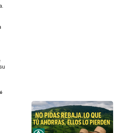
a.
a
e
 su
2
ió
6