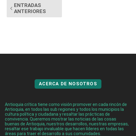
ENTRADAS
ANTERIORES
ACERCA DE NOSOTROS
Antioquia crítica tiene como visión promover en cada rincón de
Antioquia, en todos las sub regiones y todos los municipios la
cultura política y ciudadana y resaltar las prácticas de
convivencia. Queremos mostrar las noticias de las cosas
buenas de Antioquia, nuestros desarrollos, nuestras empresas,
resaltar ese trabajo invaluable que hacen líderes en todas las
áreas para traer el desarrollo a sus comunidades.