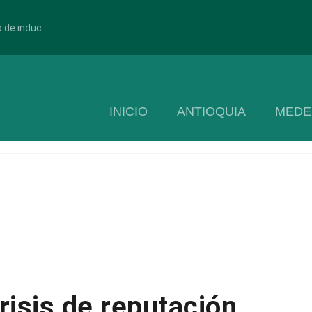
 de induc...
INICIO
ANTIOQUIA
MEDE
isis de reputación,