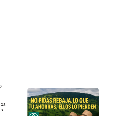
o
tos
as