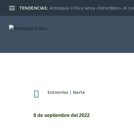
TENDENCIAS:
Antioquia Crítica lanza «ServirBien», el cu

Entrerríos
|
Norte
8 de septiembre del 2022