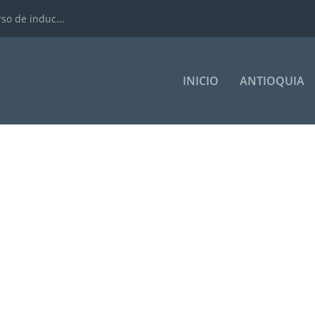
rso de induc...
INICIO
ANTIOQUIA