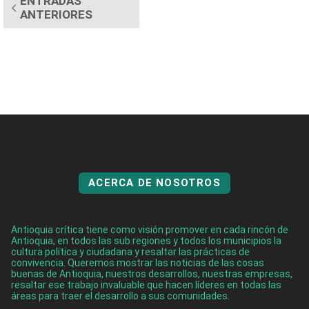
ENTRADAS
ANTERIORES
ACERCA DE NOSOTROS
Antioquia crítica tiene como visión promover en cada rincón de
Antioquia, en todos las sub regiones y todos los municipios la
cultura política y ciudadana y resaltar las prácticas de
convivencia. Queremos mostrar las noticias de las cosas
buenas de Antioquia, nuestros desarrollos, nuestras empresas,
resaltar ese trabajo invaluable que hacen líderes en todas las
áreas para traer el desarrollo a sus comunidades.