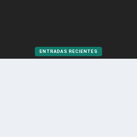
ENTRADAS RECIENTES
Categorización Fiscal en Colombia: ¿Por qué frena el
desarrollo local?
Ago 7, 2026
Cinco turistas fueron rescatados en Guatapé
Ago 5, 2026
Itagüí obtuvo por tercer año consecutivo el Premio
Nacional de Alta Gerencia
Ago 5, 2026