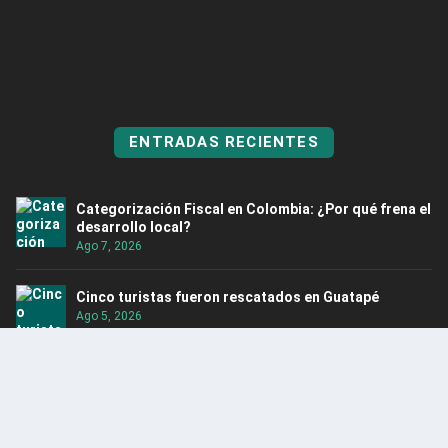
ENTRADAS RECIENTES
Categorización Fiscal en Colombia: ¿Por qué frena el
desarrollo local?
Ago 7, 2026
Cinco turistas fueron rescatados en Guatapé
Ago 5, 2026
Itagüí obtuvo por tercer año consecutivo el Premio
Nacional de Alta Gerencia
Ago 5, 2026