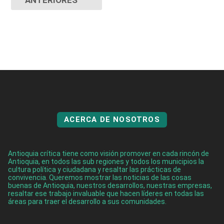
ANTERIORES
ACERCA DE NOSOTROS
Antioquia crítica tiene como visión promover en cada rincón de
Antioquia, en todos las sub regiones y todos los municipios la
cultura política y ciudadana y resaltar las prácticas de
convivencia. Queremos mostrar las noticias de las cosas
buenas de Antioquia, nuestros desarrollos, nuestras empresas,
resaltar ese trabajo invaluable que hacen líderes en todas las
áreas para traer el desarrollo a sus comunidades.