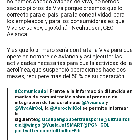
no hemos sacado aviones de Viva, no hemos
sacado pilotos de Viva porque creemos que lo
correcto para el país, para la conectividad, para
los empleados y para los consumidores es que
Viva se salve», dijo Adrián Neuhauser , CEO
Avianca.
Y es que lo primero sería contratar a Viva para que
opere en nombre de Avianca y así ejecutar las
actividades necesarias para que la actividad de la
aerolínea, que suspendió operaciones hace dos
meses, recupere más del 50 % de su operación.
#Comunicado
| Frente a la información difundida en
medios de comunicación sobre el proceso de
integración de las aerolíneas
@Avianca
y
@VivaAirCol
, la
@AerocivilCol
se permite informar
lo
siguiente:
@sicsuper
@Supertransporte
@ultraairofi
cial
@wingo
@VuelaJetSMART
@PGN_COL
pic.twitter.com/hdDndhcH9b