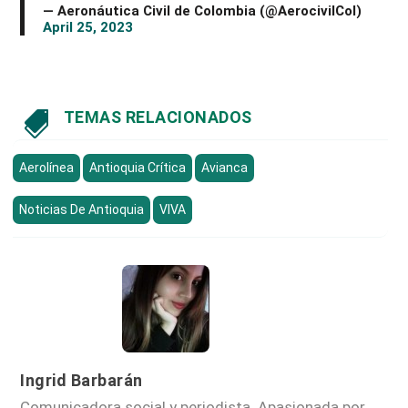
— Aeronáutica Civil de Colombia (@AerocivilCol)
April 25, 2023
TEMAS RELACIONADOS

Aerolínea
Antioquia Crítica
Avianca
Noticias De Antioquia
VIVA
Ingrid Barbarán
Comunicadora social y periodista. Apasionada por