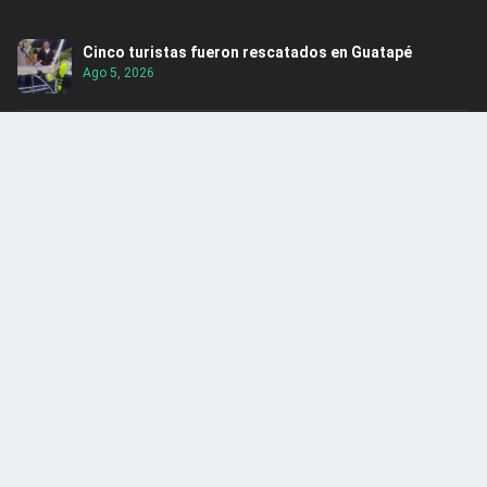
Cinco turistas fueron rescatados en Guatapé
Ago 5, 2026
Itagüí obtuvo por tercer año consecutivo el Premio
Nacional de Alta Gerencia
Ago 5, 2026
Rescatan hipopótamo en Puerto Nare
Ago 5, 2026
Alerta: Caen integrantes del Clan del Golfo en
Santander
Ago 4, 2026