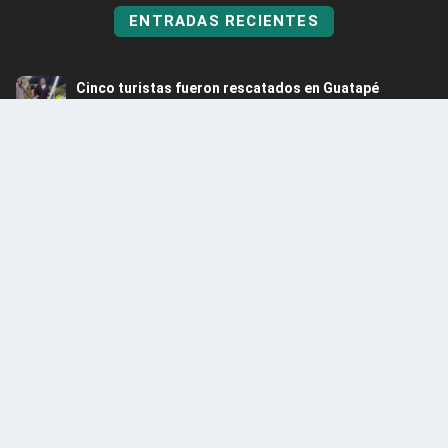
ENTRADAS RECIENTES
Cinco turistas fueron rescatados en Guatapé
Ago 5, 2026
Itagüí obtuvo por tercer año consecutivo el Premio
Nacional de Alta Gerencia
Ago 5, 2026
Rescatan hipopótamo en Puerto Nare
Ago 5, 2026
Alerta: Caen integrantes del Clan del Golfo en
Santander
Ago 4, 2026