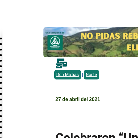
TENDENCIAS:
Antioquia Crítica lanza «ServirBien», el curso de induc...
Área Crítica
Bajo Cauca
Norte Crítico
Occidente Crítico
Oriente Crítico

Magdalena Medio
Nordeste
Don Matías
|
Norte
Suroeste
Urabá Crítica
Crónica
Cultura Ciudadana
Opinión
27 de abril del 2021
Antioquia Literaria
Antioquia Emprende
Deporte
Medio Ambiente
Ciencia y tecnología
Política
Celebraron “U
Nación