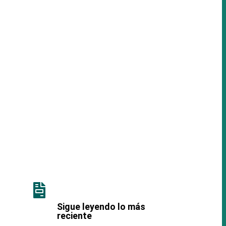
San José de la Montaña
estará este puente festivo
de fiesta, con grandes
artistas y una
programación cultural
muy amplia.

Sigue leyendo lo más
reciente