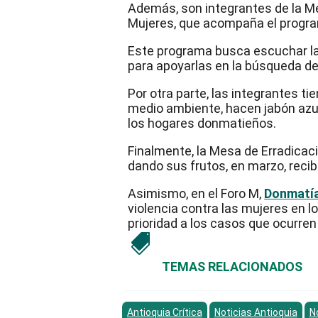
Además, son integrantes de la Me
Girardota
Mujeres, que acompaña el progra
Itagüí
La Estrella
Este programa busca escuchar las
Sabaneta
para apoyarlas en la búsqueda de
Bajo Cauca
Caucasia
Por otra parte, las integrantes t
Cáceres
medio ambiente, hacen jabón azu
El Bagre
los hogares donmatieños.
Nechí
Tarazá
Finalmente, la Mesa de Erradicaci
Zaragoza
dando sus frutos, en marzo, recib
Norte Crítico
Angostura
Asimismo, en el Foro M,
Donmatí
Belmira
violencia contra las mujeres en l
Briceño
prioridad a los casos que ocurren 
Campamento
Carolina del Príncipe

Donmatías
Entrerríos
TEMAS RELACIONADOS
Gómez Plata
Guadalupe
Ituango
Antioquia Crítica
Noticias Antioquia
N