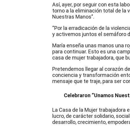
Área Metropolitana
Así, ayer, por seguir con esta l
Nación
torno a la eliminación total de la
Nuestras Manos”.
Menú
“Por la erradicación de la viole
y activemos juntos el semáforo de
María enseña unas manos una roja 
para continuar. Esto es una campa
casa de mujer trabajadora, que bu
Pretendemos llegar al corazón d
Inicio
conciencia y transformación entorn
Antioquia
mensaje que te traje, para ser c
Medellín
Área Metropolitana
Nación
Celebraron “Unamos Nuest
Área Crítica
Medellín
La Casa de la Mujer trabajadora 
Bello
lucro, de carácter solidario, soci
Barbosa
desarrollo, crecimiento, empoder
Copacabana
Envigado